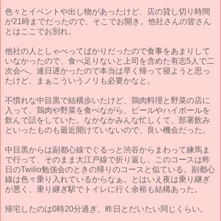
色々とイベントや出し物があったけど、店の貸し切り時間
が21時までだったので、そこでお開き。他社さんの皆さん
とはここでお別れ。
他社の人としゃべってばかりだったので食事をあまりして
いなかったので、食べ足りないと上司を含めた有志5人で二
次会へ。連日遅かったので本当は早く帰って寝ようと思っ
たけど、まぁこういうノリも必要かなと。
不慣れな中目黒で結構歩いたけど、鶏肉料理と野菜の店に
入って、鶏肉や野菜を食べながら、ビールやハイボールを
飲んで話をしていた。なかなかみんな忙しくて、部署飲み
といったものも最近開けていないので、良い機会だった。
中目黒からは副都心線でぐるっと渋谷からまわって練馬ま
で行って、そのまま大江戸線で折り返し。このコースは昨
日のTwilio勉強会のときの帰りのコースと似ている。副都心
線は色々乗り入れているからなぁ。とはいえ夜は乗り継ぎ
が悪く、乗り継ぎ駅でトイレに行く余裕も結構あった。
帰宅したのは0時20分過ぎ。昨日とだいたい同じくらい。