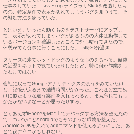
仕事をしていた。JavaScriptライブラリSlickを改造したも
のの、特定条件で表示が切れてしまうバグを見つけて、そ
の対処方法を練っていた。
とはいえ、いったん動くものをテストサーバにアップし
て、表示が切れてしまうバグがあるものの大体は動作して
いるバージョンを確認したところで外も晴れてきたので、
休憩がてら食事に行くことにした。15時30分過ぎ。
タリーズに来てホットドッグのようなものを食べる。健康
の話題をネットで観ていたりしたけど、特に何か作業をし
たわけではない。
会社に戻ってGoogleアナリティクスのほうをみていたけ
ど、記憶が戻るまで結構時間がかかった。これほど立て続
けに似たような違う案件を入れられると、まぁ忘れてもし
かたがないよなーとか思ったりする。
とりあえずiPhoneをMac上でデバッグする方法を整えたの
で、ついでにとAndroidでもそのような環境を整えた。
Android SDKを入れてadbコマンドを使えるようにした。あ
とで役に立つかもしれない。