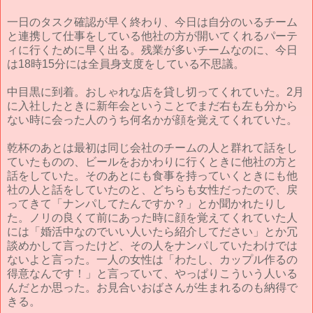
一日のタスク確認が早く終わり、今日は自分のいるチーム
と連携して仕事をしている他社の方が開いてくれるパーテ
ィに行くために早く出る。残業が多いチームなのに、今日
は18時15分には全員身支度をしている不思議。
中目黒に到着。おしゃれな店を貸し切ってくれていた。2月
に入社したときに新年会ということでまだ右も左も分から
ない時に会った人のうち何名かが顔を覚えてくれていた。
乾杯のあとは最初は同じ会社のチームの人と群れて話をし
ていたものの、ビールをおかわりに行くときに他社の方と
話をしていた。そのあとにも食事を持っていくときにも他
社の人と話をしていたのと、どちらも女性だったので、戻
ってきて「ナンパしてたんですか？」とか聞かれたりし
た。ノリの良くて前にあった時に顔を覚えてくれていた人
には「婚活中なのでいい人いたら紹介してださい」とか冗
談めかして言ったけど、その人をナンパしていたわけでは
ないよと言った。一人の女性は「わたし、カップル作るの
得意なんです！」と言っていて、やっぱりこういう人いる
んだとか思った。お見合いおばさんが生まれるのも納得で
きる。