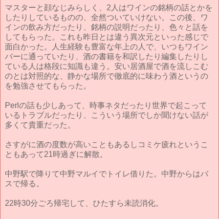
マスターと顔なじみらしく、2人はワインの銘柄の話とかを
したりしているものの、全然ついていけない。この後、ワ
インの飲み方だったり、銘柄の説明だったり、色々と話を
してもらった。これも昨日とは違う異次元といった感じで
面白かった。人生経験も豊富な年上の人で、いつもワイン
バーに通っていたり、酒の書籍を和訳したり編集したりし
ている人は格段に知識も違う。安い居酒屋で酒を流しこむ
のとは対照的な、静かな場所で徹底的に味わう酒というの
を勉強させてもらった。
Perlの話も少しあって、時事ネタだったり世界で起こって
いるトラブルだったり、こういう場所でしか聞けない話が
多くて貴重だった。
さすがに酒の度数が高いこともあるしコミケ疲れというこ
ともあって21時過ぎに解散。
中野駅で降りて中野マルイでトイレ借りた。中野からはバ
スで帰る。
22時30分ごろ帰宅して、ひたすら未読消化。