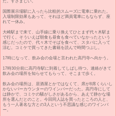
た。すさまじい。
国際展示場駅に入ったら比較的スムーズに電車に乗れた。
入場制限効果もあって、それほど満員電車にもならず、座
れて一休み。
大崎駅まで来て、山手線に乗り換えてひとまず代々木駅ま
で行く。そういえば朝食も昼食も食べていなかったという
感じだったので、代々木でそばを食べて、スタバに入って
涼む。コミケで買ってきた書籍を読んで時間つぶし。
17時になって、飲み会の会場と言われた高円寺へ向かう。
17時30分前に高円寺駅に到着してしばし待つ。連絡がきて
飲み会の場所を知らせてもらって、そこまで歩く。
飲み会の場所は、居酒屋とかではなくて、席が8席くらいし
かないバーカウンターのワインバーだった。高円寺にして
は静かで、コミケの騒がしさがあるから、あえて静かな場
所を選んだとのこと。今回同人誌を買ったところの人と、
もう一人著名な方との3人という不思議な感じのワインバ
ー。