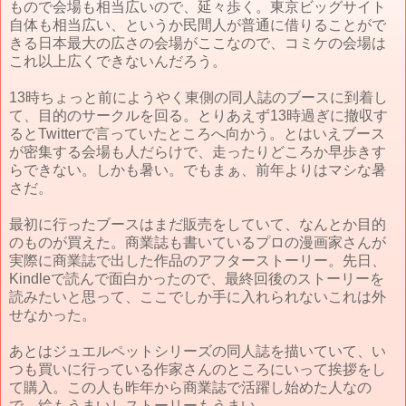
もので会場も相当広いので、延々歩く。東京ビッグサイト
自体も相当広い、というか民間人が普通に借りることがで
きる日本最大の広さの会場がここなので、コミケの会場は
これ以上広くできないんだろう。
13時ちょっと前にようやく東側の同人誌のブースに到着し
て、目的のサークルを回る。とりあえず13時過ぎに撤収す
るとTwitterで言っていたところへ向かう。とはいえブース
が密集する会場も人だらけで、走ったりどころか早歩きす
らできない。しかも暑い。でもまぁ、前年よりはマシな暑
さだ。
最初に行ったブースはまだ販売をしていて、なんとか目的
のものが買えた。商業誌も書いているプロの漫画家さんが
実際に商業誌で出した作品のアフターストーリー。先日、
Kindleで読んで面白かったので、最終回後のストーリーを
読みたいと思って、ここでしか手に入れられないこれは外
せなかった。
あとはジュエルペットシリーズの同人誌を描いていて、い
つも買いに行っている作家さんのところにいって挨拶をし
て購入。この人も昨年から商業誌で活躍し始めた人なの
で、絵もうまいしストーリーもうまい。