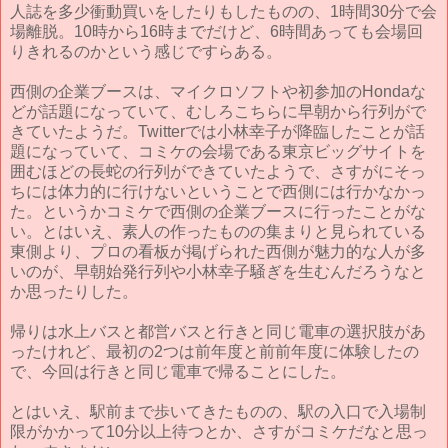
人誌を多少衝動買いをしたりもしたものの、1時間30分で会
場離脱。10時から16時までだけど、6時間あっても会場回
りきれるのかという感じですらある。
西側の企業ブースは、マイクロソフトや初参加のHondaな
どが話題になっていて、むしろこちらに早朝から行列がで
きていたようだ。Twitterでは小林幸子が降臨したことが話
題になっていて、コミケの会場である東京ビッグサイトを
囲むほどの長蛇の行列ができていたようで、さすがにそっ
ちには体力的に行けないということで西側には行かなかっ
た。というかコミケで西側の企業ブースに行ったことがな
い。とはいえ、素人の作ったものの集まりと見られている
東側より、プロの看板が掲げられた西側が魅力的な人が多
いのが、早朝始発行列や小林幸子騒ぎを生むんだろうなと
か思ったりした。
帰りは水上バスと都営バスと行きと同じ電車の選択肢があ
ったけれど、最初の2つは前年度と前前年度に体験したの
で、今回は行きと同じ電車で帰ることにした。
とはいえ、駅前まで歩いてきたものの、駅の入口で入場制
限がかかって10分以上待つとか、さすがコミケだなと思っ