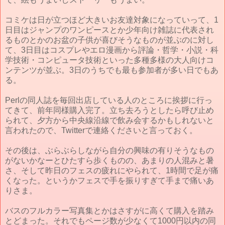
コミケは日が立つほど大きいお友達対象になっていって、1
日目はジャンプのワンピースとか少年向け雑誌に代表され
るものとかのお盆の子供が喜びそうなものが並ぶのに対し
て、3日目はコスプレやエロ漫画から評論・哲学・小説・科
学技術・コンピュータ技術といった多種多様の大人向けコ
ンテンツが並ぶ。3日のうちでも最も参加者が多い日でもあ
る。
Perlの同人誌を毎回出店している人のところに挨拶に行っ
てきて、前年同様購入完了。立ち去ろうとしたら呼び止め
られて、夕方から中央線沿線で飲み会するかもしれないと
言われたので、Twitterで連絡くださいと言っておく。
その後は、ぶらぶらしながら自分の興味の有りそうなもの
がないかなーとひたすら歩くものの、あまりの人混みと暑
さ、そして昨日のフェスの疲れにやられて、1時間で足が痛
くなった。というかフェスで手を振りすぎて手まで痛いあ
りさま。
バスのフルカラー写真集とかはさすがに高くて購入を踏み
とどまった。それでもページ数が少なくて1000円以内の同