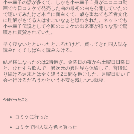
小林幸子の話が多くて、しかも小林幸子自身がニコニコ動
画で今日コミケで発売した曲の最初の曲を公開していたの
で聴いてみたけど本当に面白くて、歳を重ねても若者文化
に理解がもてる人はすごいなぁと思わされた。ネットでも
小林幸子伝説として今回のコミケの出来事が様々な形で驚
嘆され賞賛されていた。
早く寝ないとといったところだけど、買ってきた同人誌を
読みたくてしばらく読みふける。
結局横になったのは2時過ぎ。金曜日の夜から土曜日日曜日
と、ひたすら飲んで、異次元の異世界を体験して、普段眠
り続ける週末とは全く違う2日間を過ごした。月曜日動いて
会社行けるだろうかという不安を残しつつ就寝。
今日やったこと
コミケに行った
コミケで同人誌を色々買った