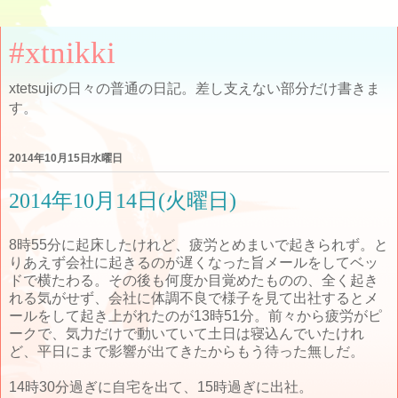
#xtnikki
xtetsujiの日々の普通の日記。差し支えない部分だけ書きま
す。
2014年10月15日水曜日
2014年10月14日(火曜日)
8時55分に起床したけれど、疲労とめまいで起きられず。と
りあえず会社に起きるのが遅くなった旨メールをしてベッ
ドで横たわる。その後も何度か目覚めたものの、全く起き
れる気がせず、会社に体調不良で様子を見て出社するとメ
ールをして起き上がれたのが13時51分。前々から疲労がピ
ークで、気力だけで動いていて土日は寝込んでいたけれ
ど、平日にまで影響が出てきたからもう待った無しだ。
14時30分過ぎに自宅を出て、15時過ぎに出社。