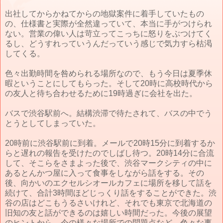
出社してからかねてからの地獄案件に着手していたもの
の、仕様書と実際が全然違っていて、本当に手がつけられ
ない。営業の偉い人は苛立ってこっちに怒りをぶつけてく
るし、どうすれっていうんだっていう感じで気力すら枯渇
してくる。
色々出勤時間を咎められる場所なので、もう今日は夏季休
暇ということにしてもらった。そして20時に高校時代から
の友人と待ち合わせるために19時過ぎに会社を出た。
バスで渋谷駅前へ。結構渋滞で待たされて、バスの中でう
とうとしてしまっていた。
20時前に渋谷駅前に到着。メールで20時15分に到着するか
らと遅れの報告を受けたのでしばし待つ。20時14分に合流
して、そこらをさまよった後で、渋谷マークシティの中に
あるとんかつ屋に入って食事をしながら話をする。その
後、向かいのエクセルシオールカフェに場所を移して話を
続けて、合計3時間ほどじっくり話をすることができた。渋
谷の店はどこもうるさいけれど、それでも東京で北海道の
旧知の友と話ができるのは嬉しい時間だった。今後の展望
のヒントから、今の様々な場所での問題点など、色々な事